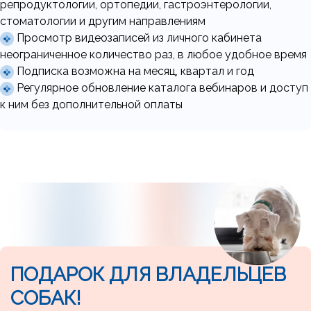
репродуктологии, ортопедии, гастроэнтерологии,
стоматологии и другим направлениям
Просмотр видеозаписей из личного кабинета
неограниченное количество раз, в любое удобное время
Подписка возможна на месяц, квартал и год
Регулярное обновление каталога вебинаров и доступ
к ним без дополнительной оплаты
Ссылка на это место страницы:
#podarok
Ссылка на это место страницы:
#present
ПОДАРОК ДЛЯ ВЛАДЕЛЬЦЕВ
СОБАК!