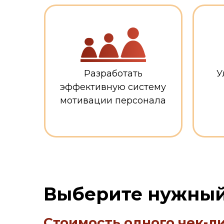
Разработать
У
эффективную систему
мотивации персонала
Ссылка на это место страницы:
#select
Выберите нужный
Стоимость одного чек-ли