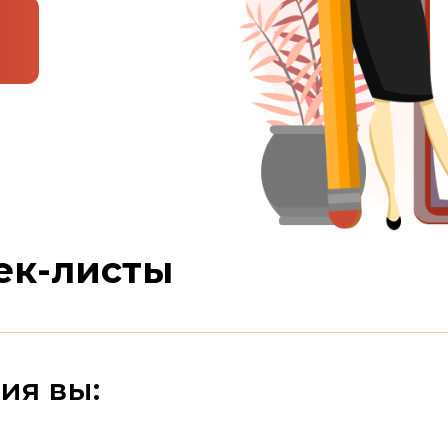
ек-листы
ия вы: