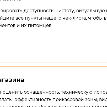
зировать доступность, чистоту, визуальную
дите все пункты нашего чек-листа, чтобы в
иентов и их питомцев.
агазина
т оценить оснащенность, техническую испра
платы, эффективность прикассовой зоны, ви
е стороны и те области, которые могут пот