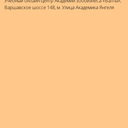
Учебный онлайн-центр Академии зообизнеса «Валты»,
Варшавское шоссе 148, м. Улица Академика Янгеля
Договор оферты
Образовательная лицензия