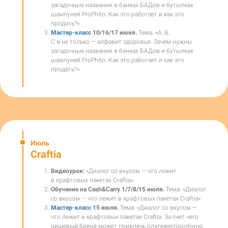
загадочные названия в банках БАДов и бутылках
шампуней ProPhito. Как это работает и как это
продать?»
Мастер-класс
10/16/17 июня.
Тема: «А, В,
С и не только — алфавит здоровья. Зачем нужны
загадочные названия в банках БАДов и бутылках
шампуней ProPhito. Как это работает и как это
продать?»
Июль
Craftia
Видеоурок:
«
Диалог со вкусом — что лежит
в крафтовых пакетах Craftia
»
Обучение на Cash&Carry 1/7/8/15 июля.
Тема:
«
Диалог
со вкусом — что лежит в крафтовых пакетах Craftia
»
Мастер-класс
15 июля.
Тема: «Диалог со вкусом —
что лежит в крафтовых пакетах Craftia. За счет чего
нишевый бренд может привлечь платежеспособную